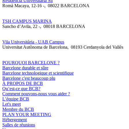
Residència Universitària Sil
Romà Macaya, 12-16 -
,
08022 BARCELONA
TSH CAMPUS MARINA
Sancho d’Avila, 22 -
,
08018 BARCELONA
Vila Universitària - UAB Campus
Universitat Autònoma de Barcelona
,
08193 Cerdanyola del Vallès
POURQUOI BARCELONE ?
Barcelone durable et sûre
Barcelone technologique et scientifique
Barcelone c'est beaucoup plu
À PROPOS DE BCB
Qu’est-ce que BCB?
Comment pouvons-nous vous aider ?
L’équipe BCB
Let's meet
Membre du BCB
PLAN YOUR MEETING
Hébergement
Salles de réunions