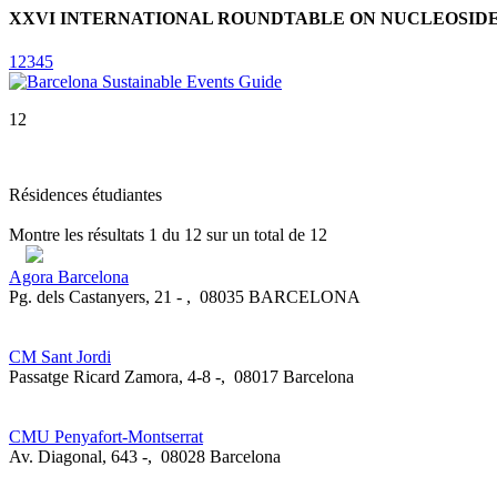
XXVI INTERNATIONAL ROUNDTABLE ON NUCLEOSIDES,
1
2
3
4
5
12
Résidences étudiantes
Montre les résultats
1
du
12
sur un total de
12
Agora Barcelona
Pg. dels Castanyers, 21 -
,
08035 BARCELONA
CM Sant Jordi
Passatge Ricard Zamora, 4-8 -
,
08017 Barcelona
CMU Penyafort-Montserrat
Av. Diagonal, 643 -
,
08028 Barcelona